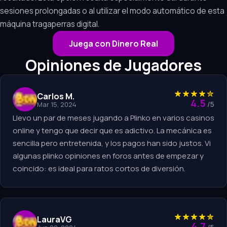
sesiones prolongadas o al utilizar el modo automático de esta
máquina tragaperras digital.
Juega con Dinero Real
Opiniones de Jugadores
Carlos M.
4.5
/5
Mar 15, 2024
Llevo un par de meses jugando a Plinko en varios casinos
online y tengo que decir que es adictivo. La mecánica es
sencilla pero entretenida, y los pagos han sido justos. Vi
algunas plinko opiniones en foros antes de empezar y
coincido: es ideal para ratos cortos de diversión.
LauraVG
4.7