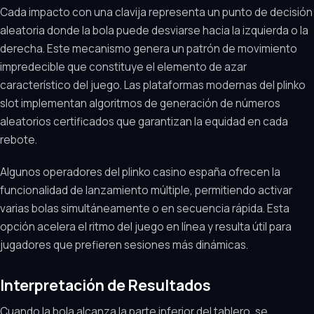
Cada impacto con una clavija representa un punto de decisión
aleatoria donde la bola puede desviarse hacia la izquierda o la
derecha. Este mecanismo genera un patrón de movimiento
impredecible que constituye el elemento de azar
característico del juego. Las plataformas modernas del plinko
slot implementan algoritmos de generación de números
aleatorios certificados que garantizan la equidad en cada
rebote.
Algunos operadores del plinko casino españa ofrecen la
funcionalidad de lanzamiento múltiple, permitiendo activar
varias bolas simultáneamente o en secuencia rápida. Esta
opción acelera el ritmo del juego en línea y resulta útil para
jugadores que prefieren sesiones más dinámicas.
Interpretación de Resultados
Cuando la bola alcanza la parte inferior del tablero, se