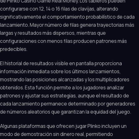
de Plinko Casino Game Real Money. Los tableros pueden
configurarse con 12, 14 o 16 filas de clavijas, alterando
significativamente el comportamiento probabilístico de cada
lanzamiento. Mayor número de filas genera trayectorias más
largas y resultados más dispersos, mientras que
configuraciones con menos filas producen patrones más
predecibles.
El historial de resultados visible en pantalla proporciona
información inmediata sobre los últimos lanzamientos,
mostrando las posiciones alcanzadas y los multiplicadores
obtenidos. Esta función permite a los jugadores analizar
patrones y ajustar sus estrategias, aunque el resultado de
cada lanzamiento permanece determinado por generadores
de números aleatorios que garantizan la equidad del juego.
Algunas plataformas que ofrecen jugar Plinko incluyen un
modo de demostración sin dinero real, permitiendo