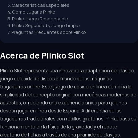
3. Características Especiales
4. Cómo Jugar a Plinko
5. Plinko Juego Responsable
6. Plinko Seguridad y Juego Limpio
7. Preguntas Frecuentes sobre Plinko
Acerca de Plinko Slot
Plinko Slot representa una innovadora adaptación del clásico
juego de caída de discos al mundo de las máquinas
tragaperras online. Este juego de casino en línea combina la
simplicidad del concepto original con mecánicas modernas de
apuestas, ofreciendo una experiencia única para quienes
desean jugar en línea desde España. A diferencia de las
tragaperras tradicionales con rodillos giratorios, Plinko basa su
funcionamiento en la física de la gravedad y el rebote
aleatorio de fichas a través de una pirámide de clavijas.