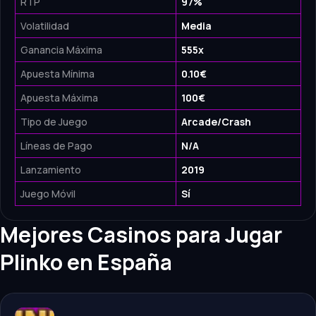
RTP
97%
Volatilidad
Media
Ganancia Máxima
555x
Apuesta Mínima
0.10€
Apuesta Máxima
100€
Tipo de Juego
Arcade/Crash
Líneas de Pago
N/A
Lanzamiento
2019
Juego Móvil
Sí
Mejores Casinos para Jugar
Plinko en España