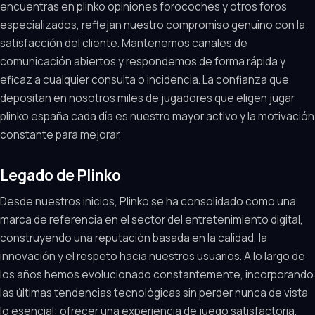
encuentras en plinko opiniones forocoches y otros foros
especializados, reflejan nuestro compromiso genuino con la
satisfacción del cliente. Mantenemos canales de
comunicación abiertos y respondemos de forma rápida y
eficaz a cualquier consulta o incidencia. La confianza que
depositan en nosotros miles de jugadores que eligen jugar
plinko españa cada día es nuestro mayor activo y la motivación
constante para mejorar.
Legado de Plinko
Desde nuestros inicios, Plinko se ha consolidado como una
marca de referencia en el sector del entretenimiento digital,
construyendo una reputación basada en la calidad, la
innovación y el respeto hacia nuestros usuarios. A lo largo de
los años hemos evolucionado constantemente, incorporando
las últimas tendencias tecnológicas sin perder nunca de vista
lo esencial: ofrecer una experiencia de juego satisfactoria,