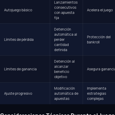
Lanzamientos
consecutivos
Autojuego básico
Acelera el juego
con apuesta
fija
Detención
automática al
Protección del
Límites de pérdida
perder
bankroll
cantidad
definida
Detención al
alcanzar
Límites de ganancia
Asegura gananci
beneficio
objetivo
Modificación
Implementa
Ajuste progresivo
automática de
estrategias
apuestas
complejas