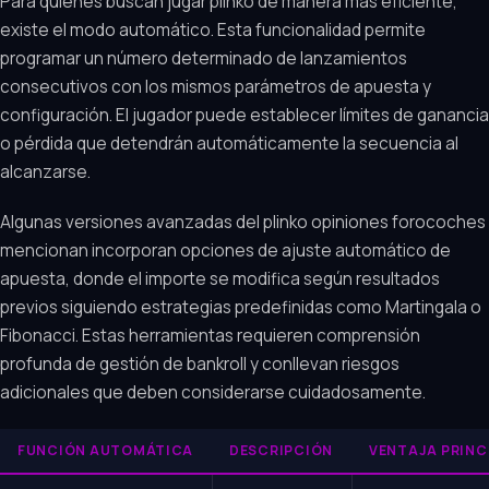
Para quienes buscan jugar plinko de manera más eficiente,
existe el modo automático. Esta funcionalidad permite
programar un número determinado de lanzamientos
consecutivos con los mismos parámetros de apuesta y
configuración. El jugador puede establecer límites de ganancia
o pérdida que detendrán automáticamente la secuencia al
alcanzarse.
Algunas versiones avanzadas del plinko opiniones forocoches
mencionan incorporan opciones de ajuste automático de
apuesta, donde el importe se modifica según resultados
previos siguiendo estrategias predefinidas como Martingala o
Fibonacci. Estas herramientas requieren comprensión
profunda de gestión de bankroll y conllevan riesgos
adicionales que deben considerarse cuidadosamente.
FUNCIÓN AUTOMÁTICA
DESCRIPCIÓN
VENTAJA PRINC