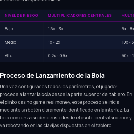
NIVEL DE RIESGO
MULTIPLICADORES CENTRALES
MULT
Bajo
1.5x - 3x
5x - 8
Medio
1x - 2x
10x - 
Alto
0.2x - 0.5x
50x - 
Proceso de Lanzamiento de la Bola
Una vez configurados todos los parámetros, el jugador
procede a lanzar la bola desde la parte superior del tablero. En
el plinko casino game real money, este proceso se inicia
mediante un botón claramente identificado en la interfaz. La
bola comienza su descenso desde el punto central superior y
va rebotando en las clavijas dispuestas en el tablero.