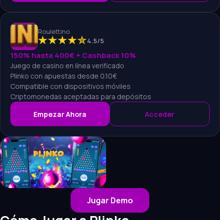
Roulettino
4.5/5
150% hasta 400€ + Cashback 10%
Juego de casino en línea verificado
Plinko con apuestas desde 0.10€
Compatible con dispositivos móviles
Criptomonedas aceptadas para depósitos
Empezar Ahora
Acceder
Jugar Demo