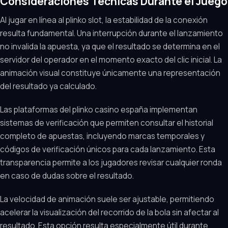
Consideraciones Técnicas Durante el Juego
Al jugar en línea al plinko slot, la estabilidad de la conexión
resulta fundamental. Una interrupción durante el lanzamiento
no invalida la apuesta, ya que el resultado se determina en el
servidor del operador en el momento exacto del clic inicial. La
animación visual constituye únicamente una representación
del resultado ya calculado.
Las plataformas del plinko casino españa implementan
sistemas de verificación que permiten consultar el historial
completo de apuestas, incluyendo marcas temporales y
códigos de verificación únicos para cada lanzamiento. Esta
transparencia permite a los jugadores revisar cualquier ronda
en caso de dudas sobre el resultado.
La velocidad de animación suele ser ajustable, permitiendo
acelerar la visualización del recorrido de la bola sin afectar al
resultado. Esta opción resulta especialmente útil durante