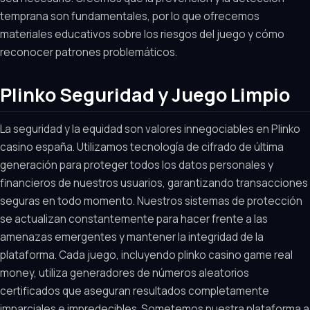
temprana son fundamentales, por lo que ofrecemos
materiales educativos sobre los riesgos del juego y cómo
reconocer patrones problemáticos.
Plinko Seguridad y Juego Limpio
La seguridad y la equidad son valores innegociables en Plinko
casino españa. Utilizamos tecnología de cifrado de última
generación para proteger todos los datos personales y
financieros de nuestros usuarios, garantizando transacciones
seguras en todo momento. Nuestros sistemas de protección
se actualizan constantemente para hacer frente a las
amenazas emergentes y mantener la integridad de la
plataforma. Cada juego, incluyendo plinko casino game real
money, utiliza generadores de números aleatorios
certificados que aseguran resultados completamente
imparciales e impredecibles. Sometemos nuestra plataforma a