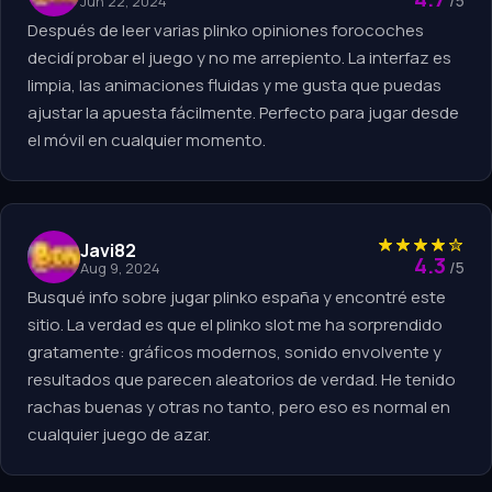
/5
Jun 22, 2024
Después de leer varias plinko opiniones forocoches
decidí probar el juego y no me arrepiento. La interfaz es
limpia, las animaciones fluidas y me gusta que puedas
ajustar la apuesta fácilmente. Perfecto para jugar desde
el móvil en cualquier momento.
Javi82
4.3
/5
Aug 9, 2024
Busqué info sobre jugar plinko españa y encontré este
sitio. La verdad es que el plinko slot me ha sorprendido
gratamente: gráficos modernos, sonido envolvente y
resultados que parecen aleatorios de verdad. He tenido
rachas buenas y otras no tanto, pero eso es normal en
cualquier juego de azar.